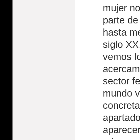
mujer n
parte d
hasta m
siglo XX
vemos l
acercami
sector f
mundo vi
concreta
apartado
aparecer