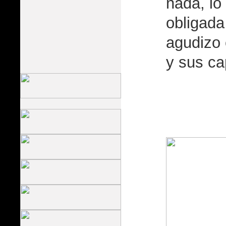
nada, lo
obligada
agudizo
y sus c