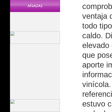
comprob
ventaja 
todo tip
caldo. D
elevado 
que pose
aporte i
informac
vinícola
referenc
estuvo c