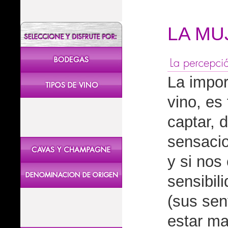
LA MU
La impor
vino, es
captar, 
sensacio
y si nos
sensibil
(sus sen
estar ma