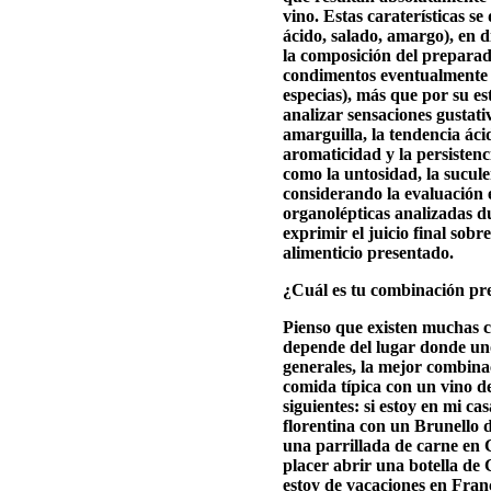
vino. Estas caraterísticas s
ácido, salado, amargo), en d
la composición del preparado
condimentos eventualmente a
especias), más que por su es
analizar sensaciones gustati
amarguilla, la tendencia ácid
aromaticidad y la persistenci
como la untosidad, la suculen
considerando la evaluación e
organolépticas analizadas du
exprimir el juicio final sob
alimenticio presentado.
¿Cuál es tu combinación pre
Pienso que existen muchas 
depende del lugar donde uno
generales, la mejor combina
comida típica con un vino de
siguientes: si estoy en mi c
florentina con un Brunello 
una parrillada de carne en C
placer abrir una botella de 
estoy de vacaciones en Fra