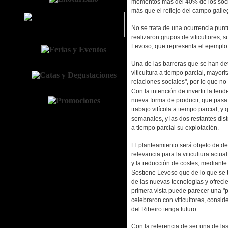
momentos más del 40% de los socio
más que el reflejo del campo galle
No se trata de una ocurrencia puntu
realizaron grupos de viticultores, s
Levoso, que representa el ejemplo
Una de las barreras que se han det
viticultura a tiempo parcial, mayori
relaciones sociales", por lo que no
Con la intención de invertir la ten
nueva forma de producir, que pasa p
trabajo vitícola a tiempo parcial, y
semanales, y las dos restantes distr
a tiempo parcial su explotación.
El planteamiento será objeto de de
relevancia para la viticultura actual
y la reducción de costes, mediante
Sostiene Levoso que de lo que se tra
de las nuevas tecnologías y ofrec
primera vista puede parecer una "p
celebraron con viticultores, conside
del Ribeiro tenga futuro.
Con la referencia de ser una de 