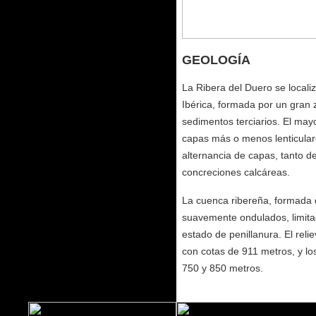
GEOLOGÍA
La Ribera del Duero se locali
Ibérica, formada por un gran z
sedimentos terciarios. El may
capas más o menos lenticulare
alternancia de capas, tanto d
concreciones calcáreas.
La cuenca ribereña, formada d
suavemente ondulados, limitado
estado de penillanura. El relie
con cotas de 911 metros, y los
750 y 850 metros.