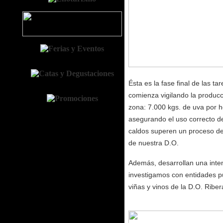
Ésta es la fase final de las ta
comienza vigilando la produc
zona: 7.000 kgs. de uva por he
asegurando el uso correcto de
caldos superen un proceso de c
de nuestra D.O.
Además, desarrollan una inte
investigamos con entidades púb
viñas y vinos de la D.O. Riber