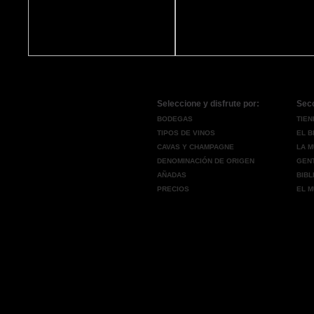
Seleccione y disfrute por:
Sec
BODEGAS
TIEN
TIPOS DE VINOS
EL 
CAVAS Y CHAMPAGNE
LA M
DENOMINACIÓN DE ORIGEN
GENT
AÑADAS
BIBL
PRECIOS
EL M
Copyright © 2011 Vinosalacarta.com, LLP - Todos