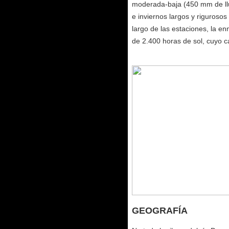
moderada-baja (450 mm de llu
e inviernos largos y rigurosos
largo de las estaciones, la 
de 2.400 horas de sol, cuyo ca
GEOGRAFÍA