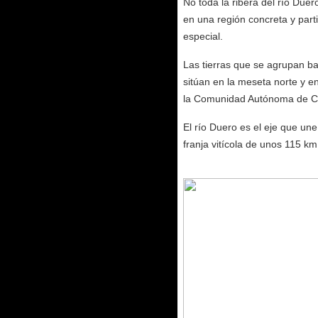
No toda la ribera del río Duer
en una región concreta y partic
especial.
Las tierras que se agrupan b
sitúan en la meseta norte y en
la Comunidad Autónoma de Cast
El río Duero es el eje que un
franja vitícola de unos 115 km