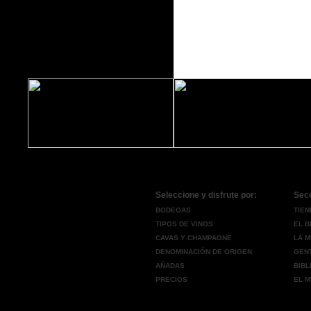
Seleccione y disfrute por:
Sec
BODEGAS
TIEN
TIPOS DE VINOS
EL 
CAVAS Y CHAMPAGNE
LA M
DENOMINACIÓN DE ORIGEN
GENT
AÑADAS
BIBL
PRECIOS
EL M