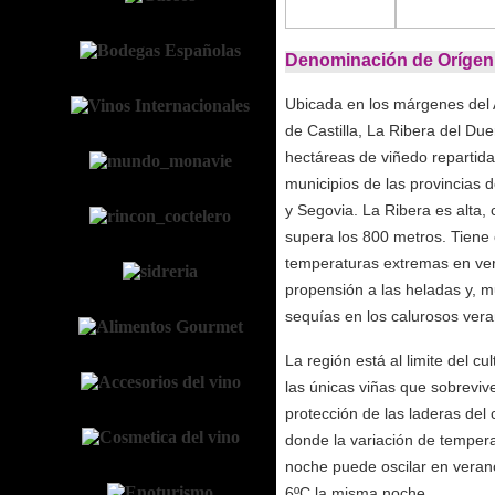
Denominación de Orígen 
Ubicada en los márgenes del 
de Castilla, La Ribera del Du
hectáreas de viñedo repartida
municipios de las provincias d
y Segovia. La Ribera es alta,
supera los 800 metros. Tiene 
temperaturas extremas en ver
propensión a las heladas y, 
sequías en los calurosos vera
La región está al limite del cu
las únicas viñas que sobrevive
protección de las laderas del
donde la variación de temperat
noche puede oscilar en veran
6ºC la misma noche.