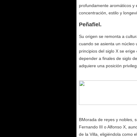
profundamente aromáticos y 
concentración, estilo y longev
Peñafiel.
Su origen se remonta a cultur
cuando se asienta un núcleo ur
principios del siglo X se erig
depender a finales de siglo d
adquiere una posición privilegi
BMorada de reyes y nobles, s
Fernando III o Alfonso X, aun
de la Villa, eligiéndola como 