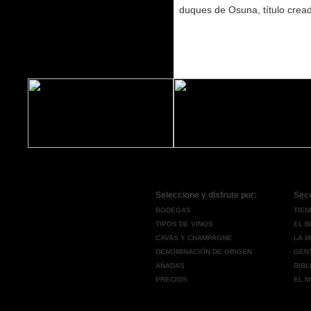
duques de Osuna, título creado
Seleccione y disfrute por:
Sec
BODEGAS
TIEN
TIPOS DE VINOS
EL 
CAVAS Y CHAMPAGNE
LA M
DENOMINACIÓN DE ORIGEN
GENT
AÑADAS
BIBL
PRECIOS
EL M