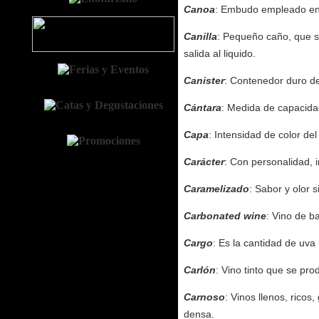
Canoa
: Embudo empleado en 
Canilla
: Pequeño caño, que se
salida al liquido.
Canister
: Contenedor duro de
Cántara
: Medida de capacidad
Capa
: Intensidad de color del
Carácter
: Con personalidad, i
Caramelizado
: Sabor y olor 
Carbonated wine
: Vino de ba
Cargo
: Es la cantidad de uva
Carlón
: Vino tinto que se pr
Carnoso
: Vinos llenos, rico
densa.