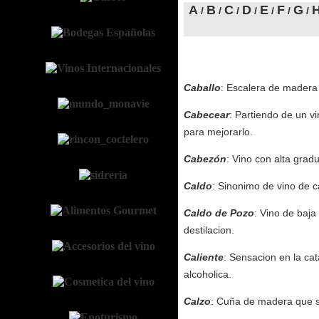
A
B
C
D
E
F
G
/
/
/
/
/
/
/
Caballo
: Escalera de madera 
Cabecear
: Partiendo de un v
para mejorarlo.
Cabezón
: Vino con alta grad
Caldo
: Sinonimo de vino de c
Caldo de Pozo
: Vino de baja
destilacion.
Caliente
: Sensacion en la ca
alcoholica.
Calzo
: Cuña de madera que s