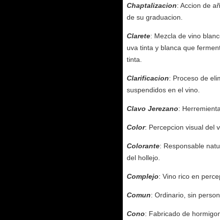
Chaptalizacion
: Accion de a
de su graduacion.
Clarete
: Mezcla de vino blan
uva tinta y blanca que fermen
tinta.
Clarificacion
: Proceso de eli
suspendidos en el vino.
Clavo Jerezano
: Herremienta
Color
: Percepcion visual del 
Colorante
: Responsable natur
del hollejo.
Complejo
: Vino rico en perc
Comun
: Ordinario, sin person
Cono
: Fabricado de hormigon