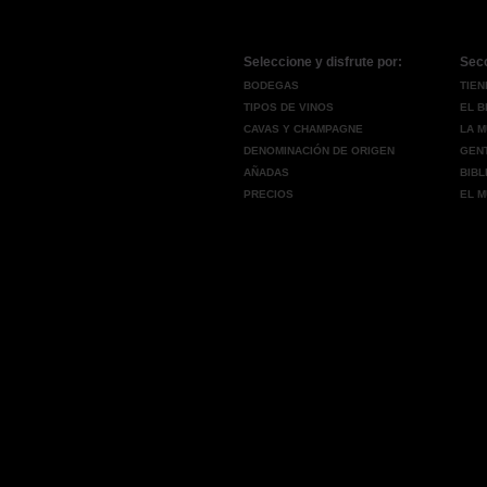
Seleccione y disfrute por:
Sec
BODEGAS
TIEN
TIPOS DE VINOS
EL 
CAVAS Y CHAMPAGNE
LA M
DENOMINACIÓN DE ORIGEN
GENT
AÑADAS
BIBL
PRECIOS
EL M
Copyright © 2011 Vinosalacarta.com, LLP - Todos