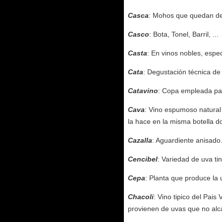
Casca
: Mohos que quedan de
Casco
: Bota, Tonel, Barril, ...
Casta
: En vinos nobles, especi
Cata
: Degustación técnica de 
Catavino
: Copa empleada par
Cava
: Vino espumoso natural
la hace en la misma botella d
Cazalla
: Aguardiente anisado
Cencibel
: Variedad de uva tin
Cepa
: Planta que produce la 
Chacoli
: Vino tipico del Pais
provienen de uvas que no alc