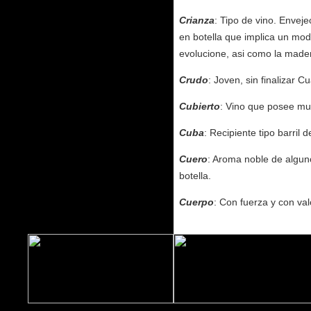
Crianza
: Tipo de vino. Enveje
en botella que implica un mo
evolucione, asi como la made
Crudo
: Joven, sin finalizar C
Cubierto
: Vino que posee muc
Cuba
: Recipiente tipo barril
Cuero
: Aroma noble de algun
botella.
Cuerpo
: Con fuerza y con val