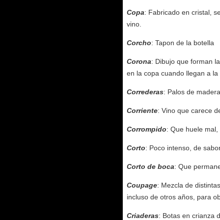
Copa
: Fabricado en cristal, 
vino.
Corcho
: Tapon de la botella
Corona
: Dibujo que forman l
en la copa cuando llegan a la 
Correderas
: Palos de madera
Corriente
: Vino que carece de
Corrompido
: Que huele mal,
Corto
: Poco intenso, de sabo
Corto de boca
: Que permane
Coupage
: Mezcla de distint
incluso de otros años, para 
Criaderas
: Botas en crianza 